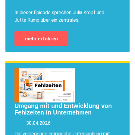
​​​​​​​In dieser Episode sprechen Julia Kropf und
Jutta Rump über ein zentrales…
mehr erfahren
Umgang mit und Entwicklung von
Fehlzeiten in Unternehmen
30.04.2026
Die vorliegende empirische Untersuchung mit