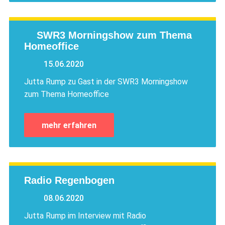
SWR3 Morningshow zum Thema
Homeoffice
15.06.2020
Jutta Rump zu Gast in der SWR3 Morningshow
zum Thema Homeoffice
mehr erfahren
Radio Regenbogen
08.06.2020
Jutta Rump im Interview mit Radio