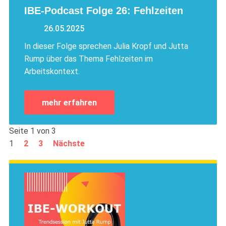
IBE-Podcast Folge 26: Fehlzeiten
26.05.2025
In dieser Folge sprechen Julia Kropf und Jutta
Rump über das Thema Fehlzeiten im
Arbeitskontext.
mehr erfahren
Seite 1 von 3
1
2
3
Nächste