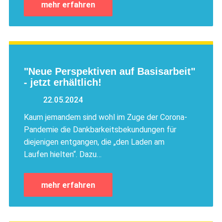
mehr erfahren
"Neue Perspektiven auf Basisarbeit"
- jetzt erhältlich!
22.05.2024
Kaum jemandem sind wohl im Zuge der Corona-
Pandemie die Dankbarkeitsbekundungen für
diejenigen entgangen, die „den Laden am
Laufen hielten“. Dazu…
mehr erfahren