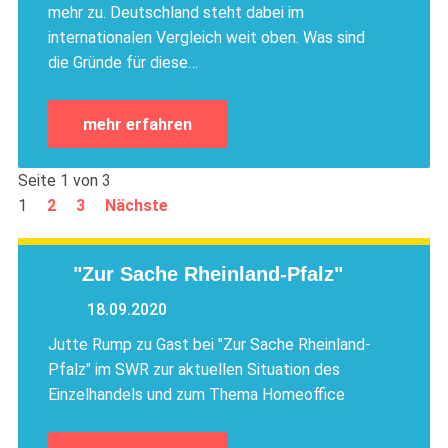
mehr zu. Deutschland steht dabei im
internationalen Vergleich weit oben. Was sind
die Gründe für diese…
mehr erfahren
Seite 1 von 3
1
2
3
Nächste
"Zur Sache Rheinland-Pfalz"
18.09.2020
Jutte Rump zu Gast bei "Zur Sache Rheinland-
Pfalz" im SWR zur aktuellen Situation des
Einzelhandels und zum Thema Homeoffice