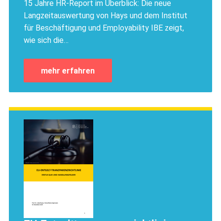
15 Jahre HR-Report im Überblick: Die neue
Langzeitauswertung von Hays und dem Institut
für Beschäftigung und Employability IBE zeigt,
wie sich die…
mehr erfahren