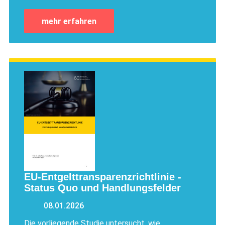
mehr erfahren
EU-Entgelttransparenzrichtlinie -
Status Quo und Handlungsfelder
08.01.2026
Die vorliegende Studie untersucht, wie