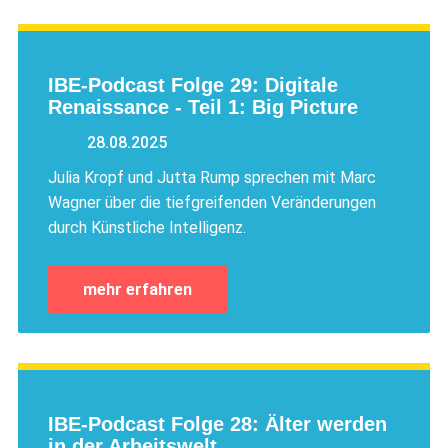
IBE-Podcast Folge 29: Digitale
Renaissance - Teil 1: Big Picture
28.08.2025
Julia Kropf und Jutta Rump sprechen mit Marc
Wagner über die tiefgreifenden Veränderungen
durch Künstliche Intelligenz.
mehr erfahren
IBE-Podcast Folge 28: Älter werden
in der Arbeitswelt